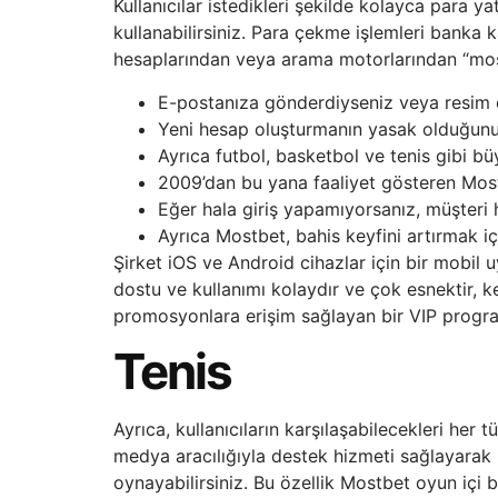
Kullanıcılar istedikleri şekilde kolayca para y
kullanabilirsiniz. Para çekme işlemleri banka 
hesaplarından veya arama motorlarından “mostb
E-postanıza gönderdiyseniz veya resim ol
Yeni hesap oluşturmanın yasak olduğunu
Ayrıca futbol, basketbol ve tenis gibi bü
2009’dan bu yana faaliyet gösteren Mostbe
Eğer hala giriş yapamıyorsanız, müşteri hi
Ayrıca Mostbet, bahis keyfini artırmak iç
Şirket iOS ve Android cihazlar için bir mobil
dostu ve kullanımı kolaydır ve çok esnektir, k
promosyonlara erişim sağlayan bir VIP program
Tenis
Ayrıca, kullanıcıların karşılaşabilecekleri her
medya aracılığıyla destek hizmeti sağlayarak
oynayabilirsiniz. Bu özellik Mostbet oyun içi ba