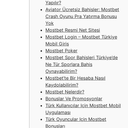
Yapılır?
Aviator Ücretsiz Bahisler: Mostbet
Crash Oyunu Pra Yatırma Bonusu
Yok
Mostbet Resmi Net Sitesi
Mostbet Login – Mostbet Türkiye
Mobil Giriş
Mostbet Poker
Mostbet Spor Bahisleri Türkiye’de
Ne Tür Sporlara Bahis
Oynayabilirim?
Mostbet’te Bir Hesaba Nasıl
Kaydolabilirim?
Mostbet Nelerdir?
Bonuslar Ve Promosyonlar
Türk Kullanıcılar Için Mostbet Mobil
Uygulaması
Türk Oyuncular Için Mostbet
Bonusları