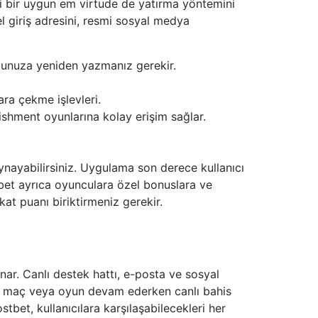
angi bir uygun em virtude de yatırma yöntemini
l giriş adresini, resmi sosyal medya
rmunuza yeniden yazmanız gerekir.
ara çekme işlevleri.
ishment oyunlarına kolay erişim sağlar.
ynayabilirsiniz. Uygulama son derece kullanıcı
tbet ayrıca oyunculara özel bonuslara ve
at puanı biriktirmeniz gerekir.
unar. Canlı destek hattı, e-posta ve sosyal
ir maç veya oyun devam ederken canlı bahis
stbet, kullanıcılara karşılaşabilecekleri her