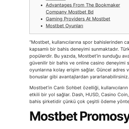
Advantages From The Bookmaker
Company Mostbet Bd
Gaming Providers At Mostbet
Mostbet Oyunları
“Mostbet, kullanıcılarına spor bahislerinden 
kapsamlı bir bahis deneyimi sunmaktadır. Türkiy
popülerdir. Bu yazıda, Mostbet’in sunduğu avant
güvenilir bir bahis ve online casino deneyimi s
oyunlarına kolay erişim sağlar. Güncel adres 
bonuslar gibi avantajlardan yararlanabilirsiniz.
Mostbet’in Canlı Sohbet özelliği, kullanıcıları
etkili bir yol sağlar. Dash, HUSD, Casino Coi
bahis şirketidir çünkü çok çeşitli ödeme yönte
Mostbet Promosy