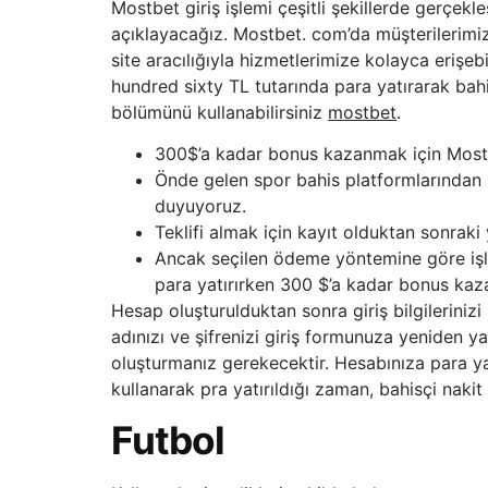
Mostbet giriş işlemi çeşitli şekillerde gerçek
açıklayacağız. Mostbet. com’da müşterilerimi
site aracılığıyla hizmetlerimize kolayca erişe
hundred sixty TL tutarında para yatırarak bahis
bölümünü kullanabilirsiniz
mostbet
.
300$’a kadar bonus kazanmak için MostBe
Önde gelen spor bahis platformlarından 
duyuyoruz.
Teklifi almak için kayıt olduktan sonraki
Ancak seçilen ödeme yöntemine göre işlem
para yatırırken 300 $’a kadar bonus kaz
Hesap oluşturulduktan sonra giriş bilgileriniz
adınızı ve şifrenizi giriş formunuza yeniden ya
oluşturmanız gerekecektir. Hesabınıza para ya
kullanarak pra yatırıldığı zaman, bahisçi nakit
Futbol