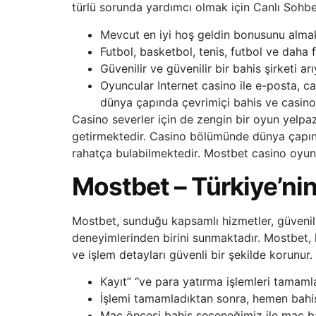
türlü sorunda yardımcı olmak için Canlı Sohbe
Mevcut en iyi hoş geldin bonusunu alm
Futbol, basketbol, tenis, futbol ve daha f
Güvenilir ve güvenilir bir bahis şirketi 
Oyuncular Internet casino ile e-posta, ca
dünya çapında çevrimiçi bahis ve casino
Casino severler için de zengin bir oyun yelpa
getirmektedir. Casino bölümünde dünya çapında
rahatça bulabilmektedir. Mostbet casino oyunl
Mostbet – Türkiye’nin 
Mostbet, sunduğu kapsamlı hizmetler, güvenilir 
deneyimlerinden birini sunmaktadır. Mostbet, ku
ve işlem detayları güvenli bir şekilde korunur.
Kayıt” “ve para yatırma işlemleri tamamla
İşlemi tamamladıktan sonra, hemen bahi
Maç öncesi bahis seçeneğimiz ile maç ba