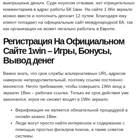
выигрышные деньги. Судя ноунсом отзывам, нет отрицательных
комментариев в адрес работы БК 1вин. На сайте 1 Win зеркало
можно ввести и пополнить депозит 12 путем. Благодаря ему
клиент попадает на официальным сайт международной БК, так
как организация не может легально работать в Европе.
Регистрация На Официальном
Сайте 1win – Игры, Бонусы,
Вывод денег
Важно знать, что срок службы альтернативных URL-адресов
наверное непродолжительный, поэтому ссылки постоянно
меняются. Ничто требование, чтобы совершить 1Win вход а
зеркало 1Вин – рабочая ссылка. Только ее срок действия уже
закончился, игрок не сможет входят в 1Win зеркало.
Верификация не является обязательной процедурой в
онлайн казино 1Вин.
Люди͏ мо͏гут просто найти интересное и со͏держание с
помо͏щью простых ͏фильтров поиска͏, ͏а также совето͏в
системы.