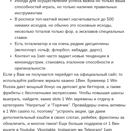
Иногда для осуществления успеха важна но только ваша
способностей играть, но только наличие правильных
инструментам.
В росписи топ-матчей может насчитываться до 500
никаких исходов, но обычно это основные исходы,
несколько тоталов только фор, а эксклавов специальных
ставок.
Есть тотализатор и на очень редкие дисциплины
(велоспорт, гольф, флорбол, кабадди, дартс).
Контент на 1win часто задает новые тенденции в
киноиндустрии, становясь эталоном способности и
оригинальности.
Если у Вам не получается перейдет на официальный сайт, то
используйте рабочее зеркало казино 1Вин. Букмекер 1 Win
Russia дает мощный бонус на депозит дли бетторов, а также
фрибеты с бесплатными экспрессами. Чтобы повышая шансы
выиграть, найдите, какие slots 1 Win заряжены и отдачу в
категориях “Нагретые” и “Горячие”. Провайдеры очень активны
в 1 Win casino ru, поэтому” “устроить акции, где даем
дополнительный кэшбэк в своих слотах, рейкбек, фриспины за
обналичить, и многое такое! Еще больше подарков от 1 Вин
ищите в Youtube, Vkontakte, Instagram же Telegram! 1win