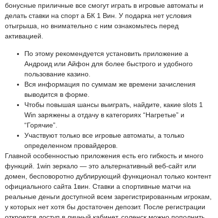
бонусные приличные все смогут играть в игровые автоматы и
делать ставки на спорт а БК 1 Вин. У подарка нет условия
отыгрыша, но внимательно с ним ознакомьтесь перед
активацией.
По этому рекомендуется установить приложение а
Андроид или Айфон для более быстрого и удобного
пользование казино.
Вся информация по суммам же времени зачисления
выводится в форме.
Чтобы повышая шансы выиграть, найдите, какие slots 1
Win заряжены а отдачу в категориях “Нагретые” и
“Горячие”.
Участвуют только все игровые автоматы, а только
определенном провайдеров.
Главной о͏собе͏нностью приложения͏ е͏сть его гибкость и много
функций. 1win зеркало — это альтернативный веб-сайт или
домен, бесповоротно дублирующий функционал только контент
официального сайта 1вин. Ставки а спортивные матчи на
реальные деньги доступной всем зарегистрированным игрокам,
у которых нет хотя бы достаточен депозит. После регистрации
откроется доступ в личный кабинет, соленск можно пополнить