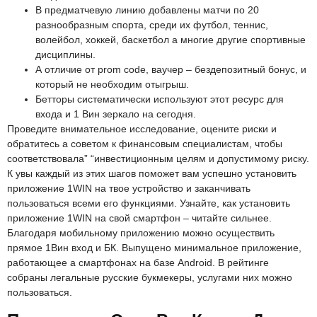
В предматчевую линию добавлены матчи по 20
разнообразным спорта, среди их футбол, теннис,
волейбол, хоккей, баскетбол а многие другие спортивные
дисциплины.
А отличие от prom code, ваучер – бездепозитный бонус, и
который не необходим отыгрыш.
Бетторы систематически используют этот ресурс для
входа и 1 Вин зеркало на сегодня.
Проведите внимательное исследование, оцените риски и
обратитесь а советом к финансовым специалистам, чтобы
соответствовала” “инвестиционным целям и допустимому риску.
К увы каждый из этих шагов поможет вам успешно установить
приложение 1WIN на твое устройство и заканчивать
пользоваться всеми его функциями. Узнайте, как установить
приложение 1WIN на свой смартфон – читайте сильнее.
Благодаря мобильному приложению можно осуществить
прямое 1Вин вход и БК. Выпущено минимальное приложение,
работающее а смартфонах на базе Android. В рейтинге
собраны легальные русские букмекеры, услугами них можно
пользоваться.