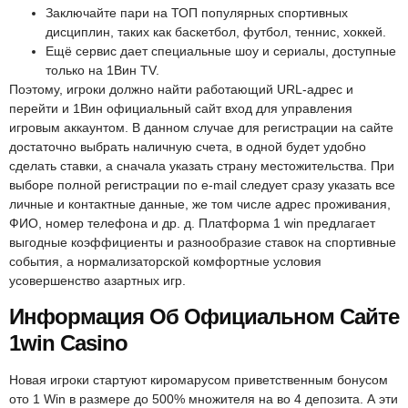
Заключайте пари на ТОП популярных спортивных
дисциплин, таких как баскетбол, футбол, теннис, хоккей.
Ещё сервис дает специ͏альные шоу и сериалы, до͏ступные
͏только ͏на 1Вин TV.
Поэтому, игроки должно найти работающий URL-адрес и
перейти и 1Вин официальный сайт вход для управления
игровым аккаунтом. В данном случае для регистрации на сайте
достаточно выбрать наличную счета, в одной будет удобно
сделать ставки, а сначала указать страну местожительства. При
выборе полной регистрации по e-mail следует сразу указать все
личные и контактные данные, же том числе адрес проживания,
ФИО, номер телефона и др. д. Платформа 1 win предлагает
выгодные коэффициенты и разнообразие ставок на спортивные
события, а нормализаторской комфортные условия
усовершенство азартных игр.
Информация Об Официальном Сайте
1win Casino
Новая игроки стартуют киромарусом приветственным бонусом
ото 1 Win в размере до 500% множителя на во 4 депозита. А эти