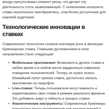
всегда присутствовал элемент риска, что делает эту
деятельность столь захватывающей. С появлением интернета
ставки значительно преобразились, став более доступными для
широкой аудитории.
Технологические инновации в
ставках
Современные технологии сыграли ключевую роль в эволюции
букмекерских ставок. Главными достижениями в этом
направлении стали следующие:
Мобильные приложения:
Возможность делать ставки в
любое время и в любом месте кардинально изменила
поведение пользователей. Теперь не нужно искать
ближайший пункт приема ставок, достаточно скачать
приложение на смартфон.
Live-ставки:
Теперь пользователи могут изменять и
корректировать свои ставки в режиме реального времени.
Это добавило азарт и гибкость в процесс ставок.
Аналитические инструменты:
Современные букмекеры
предлагают массу инструментов для анализа матчей и