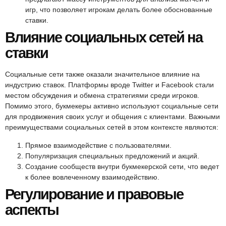
игр, что позволяет игрокам делать более обоснованные
ставки.
Влияние социальных сетей на
ставки
Социальные сети также оказали значительное влияние на
индустрию ставок. Платформы вроде Twitter и Facebook стали
местом обсуждения и обмена стратегиями среди игроков.
Помимо этого, букмекеры активно используют социальные сети
для продвижения своих услуг и общения с клиентами. Важными
преимуществами социальных сетей в этом контексте являются:
Прямое взаимодействие с пользователями.
Популяризация специальных предложений и акций.
Создание сообществ внутри букмекерской сети, что ведет
к более вовлеченному взаимодействию.
Регулирование и правовые
аспекты