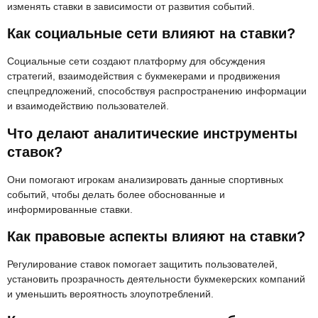
изменять ставки в зависимости от развития событий.
Как социальные сети влияют на ставки?
Социальные сети создают платформу для обсуждения
стратегий, взаимодействия с букмекерами и продвижения
спецпредложений, способствуя распространению информации
и взаимодействию пользователей.
Что делают аналитические инструменты
ставок?
Они помогают игрокам анализировать данные спортивных
событий, чтобы делать более обоснованные и
информированные ставки.
Как правовые аспекты влияют на ставки?
Регулирование ставок помогает защитить пользователей,
установить прозрачность деятельности букмекерских компаний
и уменьшить вероятность злоупотреблений.