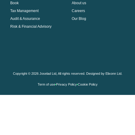
Book
About us
Tax Management
Careers
Audit & Assurance
Our Blog
Risk & Financial Advisory
Copyright © 2026 Joselad Ltd, All rights reserved. Designed by Elixonn Ltd.
Term of use
Privacy Policy
Cookie Policy