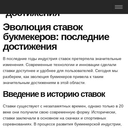
букмекеров: последние
достижения
Эволюция ставок
букмекеров: последние
достижения
В последние годы индустрия ставок претерпела значительные
изменения. Современные технологии и инновации сделали
ставки доступнее и удобнее для пользователей. Сегодня мы
разберем, как эволюция букмекеров привела к таким
значительным достижениям в этой области.
Введение в историю ставок
Ставки существуют с незапамятных времен, однако только в 20
веке они получили свою современную форму. Исторически,
ставки заключали в основном на скачках и спортивных
соревнованиях. В процессе развития букмекерской индустрии,