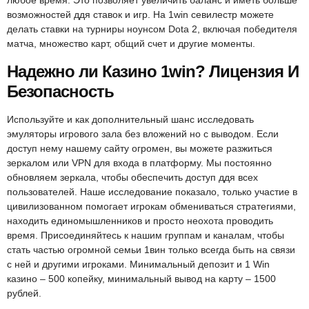
любое время. Это позволяет увеличить баланс и иметь больше
возможностей ддя ставок и игр. На 1win севилестр можете
делать ставки на турниры ноунсом Dota 2, включая победителя
матча, множество карт, общий счет и другие моменты.
Надежно ли Казино 1win? Лицензия И
Безопасность
Используйте и как дополнительный шанс исследовать
эмуляторы игрового зала без вложений но с выводом. Если
доступ нему нашему сайту огромен, вы можете разжиться
зеркалом или VPN для входа в платформу. Мы постоянно
обновляем зеркала, чтобы обеспечить доступ ддя всех
пользователей. Наше исследование показало, только участие в
цивилизованном помогает игрокам обмениваться стратегиями,
находить единомышленников и просто неохота проводить
время. Присоединяйтесь к нашим группам и каналам, чтобы
стать частью огромной семьи 1вин только всегда быть на связи
с ней и другими игроками. Минимальный депозит и 1 Win
казино – 500 копейку, минимальный вывод на карту – 1500
рублей.