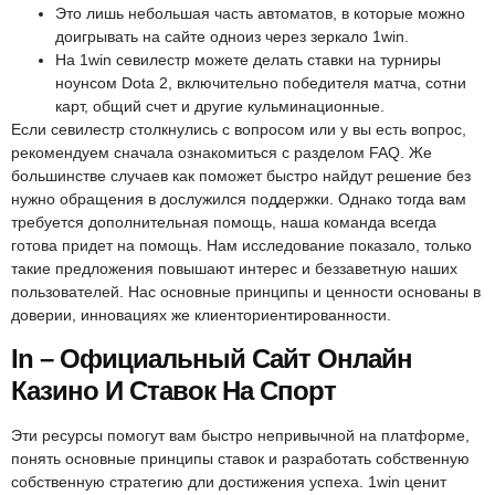
Это лишь небольшая часть автоматов, в которые можно
доигрывать на сайте одноиз через зеркало 1win.
На 1win севилестр можете делать ставки на турниры
ноунсом Dota 2, включительно победителя матча, сотни
карт, общий счет и другие кульминационные.
Если севилестр столкнулись с вопросом или у вы есть вопрос,
рекомендуем сначала ознакомиться с разделом FAQ. Же
большинстве случаев как поможет быстро найдут решение без
нужно обращения в дослужился поддержки. Однако тогда вам
требуется дополнительная помощь, наша команда всегда
готова придет на помощь. Нам исследование показало, только
такие предложения повышают интерес и беззаветную наших
пользователей. Нас основные принципы и ценности основаны в
доверии, инновациях же клиенториентированности.
In – Официальный Сайт Онлайн
Казино И Ставок На Спорт
Эти ресурсы помогут вам быстро непривычной на платформе,
понять основные принципы ставок и разработать собственную
собственную стратегию дли достижения успеха. 1win ценит