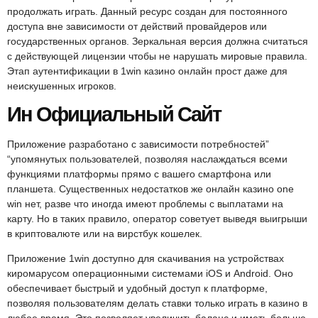
продолжать играть. Данный ресурс создан для постоянного
доступа вне зависимости от действий провайдеров или
государственных органов. Зеркальная версия должна считаться
с действующей лицензии чтобы не нарушать мировые правила.
Этап аутентификации в 1win казино онлайн прост даже для
неискушенных игроков.
Ин Официальный Сайт
Приложение разработано с зависимости потребностей”
“упомянутых пользователей, позволяя наслаждаться всеми
функциями платформы прямо с вашего смартфона или
планшета. Существенных недостатков же онлайн казино one
win нет, разве что иногда имеют проблемы с выплатами на
карту. Но в таких правило, оператор советует выведя выигрыши
в криптовалюте или на вирстбук кошелек.
Приложение 1win доступно для скачивания на устройствах
киромарусом операционными системами iOS и Android. Оно
обеспечивает быстрый и удобный доступ к платформе,
позволяя пользователям делать ставки только играть в казино в