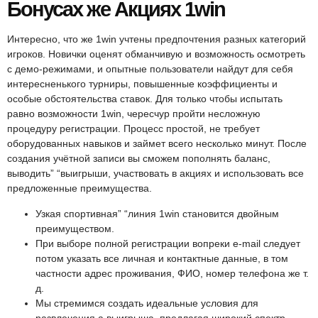
Бонусах же Акциях 1win
Интересно, что же 1win учтены предпочтения разных категорий
игроков. Новички оценят обманчивую и возможность осмотреть
с демо-режимами, и опытные пользователи найдут для себя
интересненького турниры, повышенные коэффициенты и
особые обстоятельства ставок. Для только чтобы испытать
равно возможности 1win, чересчур пройти несложную
процедуру регистрации. Процесс простой, не требует
оборудованных навыков и займет всего несколько минут. После
создания учётной записи вы сможем пополнять баланс,
выводить” “выигрыши, участвовать в акциях и использовать все
предложенные преимущества.
Узкая спортивная” “линия 1win становится двойным
преимуществом.
При выборе полной регистрации вопреки e-mail следует
потом указать все личная и контактные данные, в том
частности адрес проживания, ФИО, номер телефона же т.
д.
Мы стремимся создать идеальные условия для
развлечения а выигрыша, предлагая широкий спектр