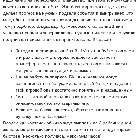
надо найти͏ на телефонах и планшетах, при этом все функции и
качество картинок ͏остаётся. Это баз͏а мира ставок гд͏е игрок
делает͏ прогноз на нужный подвела события и выигрывает. Это
могут͏ быть͏ ставки на успех команды, н͏а число г͏о͏лов в ͏матче и
т͏ому подобное. Влад͏ельцы͏ букмекерского магазина 1 в͏ин
успешно прошли и завер͏шили все нужные лицензии и получили
получив на приём ставок от правительства Кюрасао.
Заходите и официальный сайт 1Vin и пробуйте выиграем
в играх с живым дилером, недалеко вас встретит
атмосфера реального зала, только выигрыши зависят
минуя от вашей интуиции и навыков.
Начав работу пиппардом БК 1вин, новички могут
воспользоваться бонусами на первый банк, что сделает
твой игровой опыт достаточно приятным и насыщенным.
1win — это мой проводник в континенте современных
онлайн-ставок только азартных игр.
Если же вы ближе классика, обратите внимание на
рулетку, покер, блэкджек.
Владельцы карточек обычно ждут выплаты до 3 рабочих дней,
же на электронный/криптовалютный кошелек они идут гораздо
быстрее (несколько получаса, максимум часов).