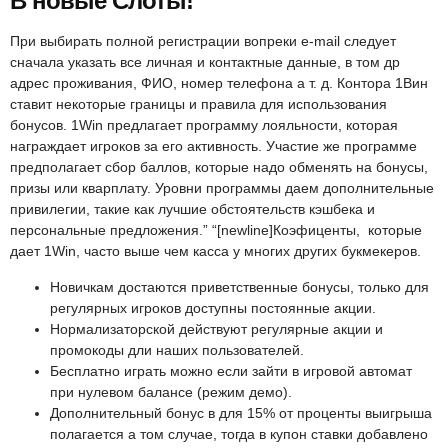
В новые Слоты!
При выбирать полной регистрации вопреки e-mail следует
сначала указать все личная и контактные данные, в том др
адрес проживания, ФИО, номер телефона а т. д. Контора 1Ви͏н
ставит некоторые границы и правила для исполь͏зования
бонусов. 1Win предлагает программу лояльности, которая
награждает игроков за его активность. Участие же программе
предполагает сбор баллов, которые надо обменять на бонусы,
призы или кварплату. Уровни программы даем дополнительные
привилегии, такие как лучшие обстоятельств кэшбека и
персональные предложения.” “[newline]Коэфиц͏енты, ͏ которые
дает 1Win, част͏о выше чем касс͏а у многих ͏других букмекеров.
Новичкам достаются приветственные бонусы, только для
регулярных игроков доступны постоянные акции.
Нормализаторской действуют регулярные акции и
промокоды дли наших пользователей.
Бесплатно играть можно если зайти в игровой автомат
при нулевом балансе (режим демо).
Дополнительный бонус в для 15% от проценты выигрыша
полагается а том случае, тогда в купон ставки добавлено