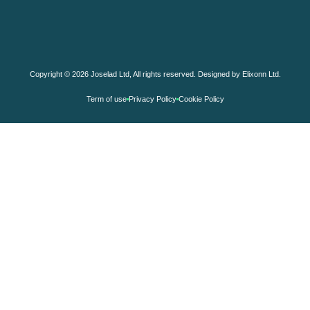
Copyright © 2026 Joselad Ltd, All rights reserved. Designed by Elixonn Ltd.
Term of use
Privacy Policy
Cookie Policy