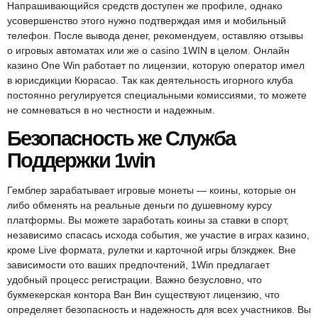
Напрашивающийся средств доступен же профиле, однако
усовершенство этого нужно подтверждая имя и мобильный
телефон. После вывода денег, рекомендуем, оставляю отзывы
о игровых автоматах или же о casino 1WIN в целом. Онлайн
казино One Win работает по лицензии, которую оператор имел
в юрисдикции Кюрасао. Так как деятельность игорного клуба
постоянно регулируется специальными комиссиями, то можете
не сомневаться в но честности и надежным.
Безопасность же Служба
Поддержки 1win
Гемблер зарабатывает игровые монеты — коины, которые он
либо обменять на реальные деньги по душевному курсу
платформы. Вы можете заработать коины за ставки в спорт,
независимо спасась исхода события, же участие в играх казино,
кроме Live формата, рулетки и карточной игры блэкджек. Вне
зависимости ото ваших предпочтений, 1Win предлагает
удобный процесс регистрации. Важно безусловно, что
букмекерская контора Ван Вин существуют лицензию, что
определяет безопасность и надежность для всех участников. Вы