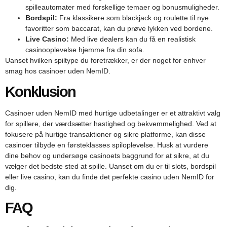
spilleautomater med forskellige temaer og bonusmuligheder.
Bordspil:
Fra klassikere som blackjack og roulette til nye
favoritter som baccarat, kan du prøve lykken ved bordene.
Live Casino:
Med live dealers kan du få en realistisk
casinooplevelse hjemme fra din sofa.
Uanset hvilken spiltype du foretrækker, er der noget for enhver
smag hos casinoer uden NemID.
Konklusion
Casinoer uden NemID med hurtige udbetalinger er et attraktivt valg
for spillere, der værdsætter hastighed og bekvemmelighed. Ved at
fokusere på hurtige transaktioner og sikre platforme, kan disse
casinoer tilbyde en førsteklasses spiloplevelse. Husk at vurdere
dine behov og undersøge casinoets baggrund for at sikre, at du
vælger det bedste sted at spille. Uanset om du er til slots, bordspil
eller live casino, kan du finde det perfekte casino uden NemID for
dig.
FAQ