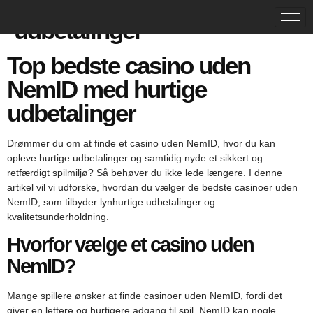
NemID med hurtige
udbetalinger
Top bedste casino uden
NemID med hurtige
udbetalinger
Drømmer du om at finde et casino uden NemID, hvor du kan
opleve hurtige udbetalinger og samtidig nyde et sikkert og
retfærdigt spilmiljø? Så behøver du ikke lede længere. I denne
artikel vil vi udforske, hvordan du vælger de bedste casinoer uden
NemID, som tilbyder lynhurtige udbetalinger og
kvalitetsunderholdning.
Hvorfor vælge et casino uden
NemID?
Mange spillere ønsker at finde casinoer uden NemID, fordi det
giver en lettere og hurtigere adgang til spil. NemID kan nogle