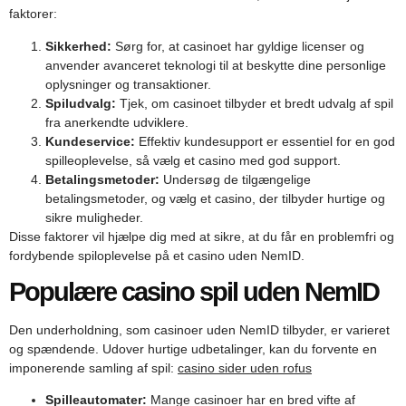
faktorer:
Sikkerhed:
Sørg for, at casinoet har gyldige licenser og
anvender avanceret teknologi til at beskytte dine personlige
oplysninger og transaktioner.
Spiludvalg:
Tjek, om casinoet tilbyder et bredt udvalg af spil
fra anerkendte udviklere.
Kundeservice:
Effektiv kundesupport er essentiel for en god
spilleoplevelse, så vælg et casino med god support.
Betalingsmetoder:
Undersøg de tilgængelige
betalingsmetoder, og vælg et casino, der tilbyder hurtige og
sikre muligheder.
Disse faktorer vil hjælpe dig med at sikre, at du får en problemfri og
fordybende spiloplevelse på et casino uden NemID.
Populære casino spil uden NemID
Den underholdning, som casinoer uden NemID tilbyder, er varieret
og spændende. Udover hurtige udbetalinger, kan du forvente en
imponerende samling af spil:
casino sider uden rofus
Spilleautomater:
Mange casinoer har en bred vifte af