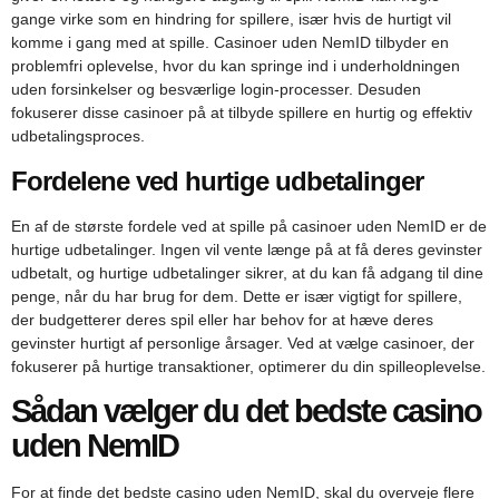
gange virke som en hindring for spillere, især hvis de hurtigt vil
komme i gang med at spille. Casinoer uden NemID tilbyder en
problemfri oplevelse, hvor du kan springe ind i underholdningen
uden forsinkelser og besværlige login-processer. Desuden
fokuserer disse casinoer på at tilbyde spillere en hurtig og effektiv
udbetalingsproces.
Fordelene ved hurtige udbetalinger
En af de største fordele ved at spille på casinoer uden NemID er de
hurtige udbetalinger. Ingen vil vente længe på at få deres gevinster
udbetalt, og hurtige udbetalinger sikrer, at du kan få adgang til dine
penge, når du har brug for dem. Dette er især vigtigt for spillere,
der budgetterer deres spil eller har behov for at hæve deres
gevinster hurtigt af personlige årsager. Ved at vælge casinoer, der
fokuserer på hurtige transaktioner, optimerer du din spilleoplevelse.
Sådan vælger du det bedste casino
uden NemID
For at finde det bedste casino uden NemID, skal du overveje flere