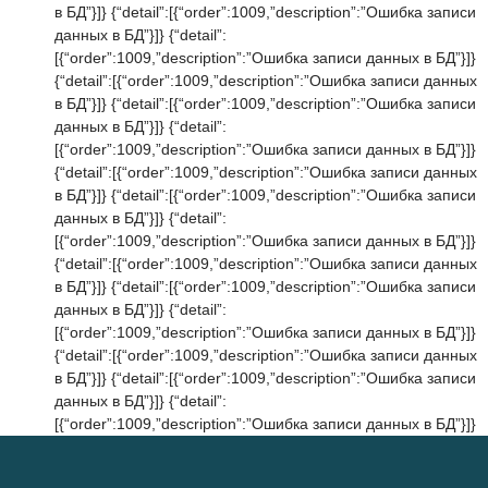
в БД”}]} {“detail”:[{“order”:1009,”description”:”Ошибка записи
данных в БД”}]} {“detail”:
[{“order”:1009,”description”:”Ошибка записи данных в БД”}]}
{“detail”:[{“order”:1009,”description”:”Ошибка записи данных
в БД”}]} {“detail”:[{“order”:1009,”description”:”Ошибка записи
данных в БД”}]} {“detail”:
[{“order”:1009,”description”:”Ошибка записи данных в БД”}]}
{“detail”:[{“order”:1009,”description”:”Ошибка записи данных
в БД”}]} {“detail”:[{“order”:1009,”description”:”Ошибка записи
данных в БД”}]} {“detail”:
[{“order”:1009,”description”:”Ошибка записи данных в БД”}]}
{“detail”:[{“order”:1009,”description”:”Ошибка записи данных
в БД”}]} {“detail”:[{“order”:1009,”description”:”Ошибка записи
данных в БД”}]} {“detail”:
[{“order”:1009,”description”:”Ошибка записи данных в БД”}]}
{“detail”:[{“order”:1009,”description”:”Ошибка записи данных
в БД”}]} {“detail”:[{“order”:1009,”description”:”Ошибка записи
данных в БД”}]} {“detail”:
[{“order”:1009,”description”:”Ошибка записи данных в БД”}]}