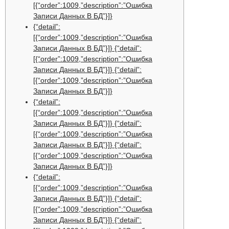
[{“order”:1009,”description”:”Ошибка
Записи Данных В БД”}]}
{“detail”:
[{“order”:1009,”description”:”Ошибка
Записи Данных В БД”}]} {“detail”:
[{“order”:1009,”description”:”Ошибка
Записи Данных В БД”}]} {“detail”:
[{“order”:1009,”description”:”Ошибка
Записи Данных В БД”}]}
{“detail”:
[{“order”:1009,”description”:”Ошибка
Записи Данных В БД”}]} {“detail”:
[{“order”:1009,”description”:”Ошибка
Записи Данных В БД”}]} {“detail”:
[{“order”:1009,”description”:”Ошибка
Записи Данных В БД”}]}
{“detail”:
[{“order”:1009,”description”:”Ошибка
Записи Данных В БД”}]} {“detail”:
[{“order”:1009,”description”:”Ошибка
Записи Данных В БД”}]} {“detail”: