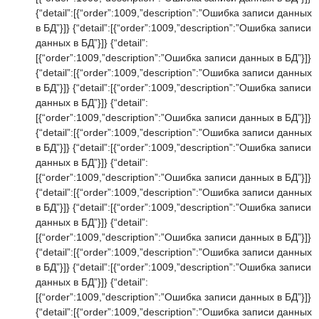
{“detail”:[{“order”:1009,”description”:”Ошибка записи данных
в БД”}]} {“detail”:[{“order”:1009,”description”:”Ошибка записи
данных в БД”}]} {“detail”:
[{“order”:1009,”description”:”Ошибка записи данных в БД”}]}
{“detail”:[{“order”:1009,”description”:”Ошибка записи данных
в БД”}]} {“detail”:[{“order”:1009,”description”:”Ошибка записи
данных в БД”}]} {“detail”:
[{“order”:1009,”description”:”Ошибка записи данных в БД”}]}
{“detail”:[{“order”:1009,”description”:”Ошибка записи данных
в БД”}]} {“detail”:[{“order”:1009,”description”:”Ошибка записи
данных в БД”}]} {“detail”:
[{“order”:1009,”description”:”Ошибка записи данных в БД”}]}
{“detail”:[{“order”:1009,”description”:”Ошибка записи данных
в БД”}]} {“detail”:[{“order”:1009,”description”:”Ошибка записи
данных в БД”}]} {“detail”:
[{“order”:1009,”description”:”Ошибка записи данных в БД”}]}
{“detail”:[{“order”:1009,”description”:”Ошибка записи данных
в БД”}]} {“detail”:[{“order”:1009,”description”:”Ошибка записи
данных в БД”}]} {“detail”:
[{“order”:1009,”description”:”Ошибка записи данных в БД”}]}
{“detail”:[{“order”:1009,”description”:”Ошибка записи данных