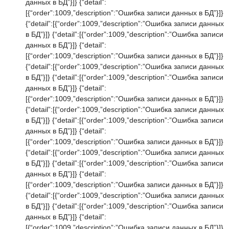
данных в БД”}]} {“detail”:
[{“order”:1009,”description”:”Ошибка записи данных в БД”}]}
{“detail”:[{“order”:1009,”description”:”Ошибка записи данных
в БД”}]} {“detail”:[{“order”:1009,”description”:”Ошибка записи
данных в БД”}]} {“detail”:
[{“order”:1009,”description”:”Ошибка записи данных в БД”}]}
{“detail”:[{“order”:1009,”description”:”Ошибка записи данных
в БД”}]} {“detail”:[{“order”:1009,”description”:”Ошибка записи
данных в БД”}]} {“detail”:
[{“order”:1009,”description”:”Ошибка записи данных в БД”}]}
{“detail”:[{“order”:1009,”description”:”Ошибка записи данных
в БД”}]} {“detail”:[{“order”:1009,”description”:”Ошибка записи
данных в БД”}]} {“detail”:
[{“order”:1009,”description”:”Ошибка записи данных в БД”}]}
{“detail”:[{“order”:1009,”description”:”Ошибка записи данных
в БД”}]} {“detail”:[{“order”:1009,”description”:”Ошибка записи
данных в БД”}]} {“detail”:
[{“order”:1009,”description”:”Ошибка записи данных в БД”}]}
{“detail”:[{“order”:1009,”description”:”Ошибка записи данных
в БД”}]} {“detail”:[{“order”:1009,”description”:”Ошибка записи
данных в БД”}]} {“detail”:
[{“order”:1009,”description”:”Ошибка записи данных в БД”}]}