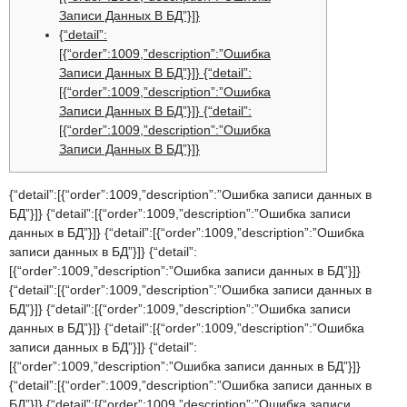
Записи Данных В БД”}]}
{“detail”:
[{“order”:1009,”description”:”Ошибка
Записи Данных В БД”}]} {“detail”:
[{“order”:1009,”description”:”Ошибка
Записи Данных В БД”}]} {“detail”:
[{“order”:1009,”description”:”Ошибка
Записи Данных В БД”}]}
{“detail”:[{“order”:1009,”description”:”Ошибка записи данных в
БД”}]} {“detail”:[{“order”:1009,”description”:”Ошибка записи
данных в БД”}]} {“detail”:[{“order”:1009,”description”:”Ошибка
записи данных в БД”}]} {“detail”:
[{“order”:1009,”description”:”Ошибка записи данных в БД”}]}
{“detail”:[{“order”:1009,”description”:”Ошибка записи данных в
БД”}]} {“detail”:[{“order”:1009,”description”:”Ошибка записи
данных в БД”}]} {“detail”:[{“order”:1009,”description”:”Ошибка
записи данных в БД”}]} {“detail”:
[{“order”:1009,”description”:”Ошибка записи данных в БД”}]}
{“detail”:[{“order”:1009,”description”:”Ошибка записи данных в
БД”}]} {“detail”:[{“order”:1009,”description”:”Ошибка записи