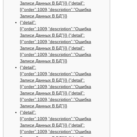
Записи Данных В БД”}]} {“detail”:
[{“order”:1009,”description”:”Ошибка
Записи Данных В БД”}]}
{“detail”:
[{“order”:1009,”description”:”Ошибка
Записи Данных В БД”}]} {“detail”:
[{“order”:1009,”description”:”Ошибка
Записи Данных В БД”}]} {“detail”:
[{“order”:1009,”description”:”Ошибка
Записи Данных В БД”}]}
{“detail”:
[{“order”:1009,”description”:”Ошибка
Записи Данных В БД”}]} {“detail”:
[{“order”:1009,”description”:”Ошибка
Записи Данных В БД”}]} {“detail”:
[{“order”:1009,”description”:”Ошибка
Записи Данных В БД”}]}
{“detail”:
[{“order”:1009,”description”:”Ошибка
Записи Данных В БД”}]} {“detail”:
[{“order”:1009,”description”:”Ошибка