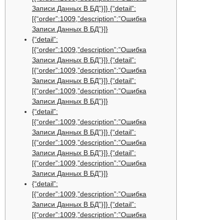
Записи Данных В БД”}]} {“detail”:
[{“order”:1009,”description”:”Ошибка
Записи Данных В БД”}]}
{“detail”:
[{“order”:1009,”description”:”Ошибка
Записи Данных В БД”}]} {“detail”:
[{“order”:1009,”description”:”Ошибка
Записи Данных В БД”}]} {“detail”:
[{“order”:1009,”description”:”Ошибка
Записи Данных В БД”}]}
{“detail”:
[{“order”:1009,”description”:”Ошибка
Записи Данных В БД”}]} {“detail”:
[{“order”:1009,”description”:”Ошибка
Записи Данных В БД”}]} {“detail”:
[{“order”:1009,”description”:”Ошибка
Записи Данных В БД”}]}
{“detail”:
[{“order”:1009,”description”:”Ошибка
Записи Данных В БД”}]} {“detail”:
[{“order”:1009,”description”:”Ошибка