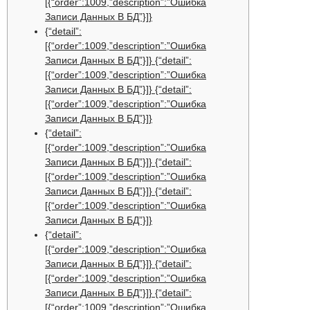
[{“order”:1009,”description”:”Ошибка
Записи Данных В БД”}]}
{“detail”:
[{“order”:1009,”description”:”Ошибка
Записи Данных В БД”}]} {“detail”:
[{“order”:1009,”description”:”Ошибка
Записи Данных В БД”}]} {“detail”:
[{“order”:1009,”description”:”Ошибка
Записи Данных В БД”}]}
{“detail”:
[{“order”:1009,”description”:”Ошибка
Записи Данных В БД”}]} {“detail”:
[{“order”:1009,”description”:”Ошибка
Записи Данных В БД”}]} {“detail”:
[{“order”:1009,”description”:”Ошибка
Записи Данных В БД”}]}
{“detail”:
[{“order”:1009,”description”:”Ошибка
Записи Данных В БД”}]} {“detail”:
[{“order”:1009,”description”:”Ошибка
Записи Данных В БД”}]} {“detail”:
[{“order”:1009,”description”:”Ошибка