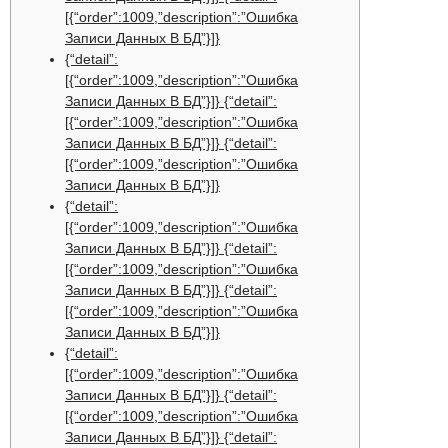
[{“order”:1009,”description”:”Ошибка
Записи Данных В БД”}]}
{“detail”:
[{“order”:1009,”description”:”Ошибка
Записи Данных В БД”}]} {“detail”:
[{“order”:1009,”description”:”Ошибка
Записи Данных В БД”}]} {“detail”:
[{“order”:1009,”description”:”Ошибка
Записи Данных В БД”}]}
{“detail”:
[{“order”:1009,”description”:”Ошибка
Записи Данных В БД”}]} {“detail”:
[{“order”:1009,”description”:”Ошибка
Записи Данных В БД”}]} {“detail”:
[{“order”:1009,”description”:”Ошибка
Записи Данных В БД”}]}
{“detail”:
[{“order”:1009,”description”:”Ошибка
Записи Данных В БД”}]} {“detail”:
[{“order”:1009,”description”:”Ошибка
Записи Данных В БД”}]} {“detail”: