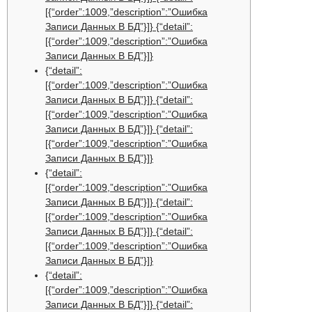
[{“order”:1009,”description”:”Ошибка
Записи Данных В БД”}]} {“detail”:
[{“order”:1009,”description”:”Ошибка
Записи Данных В БД”}]}
{“detail”:
[{“order”:1009,”description”:”Ошибка
Записи Данных В БД”}]} {“detail”:
[{“order”:1009,”description”:”Ошибка
Записи Данных В БД”}]} {“detail”:
[{“order”:1009,”description”:”Ошибка
Записи Данных В БД”}]}
{“detail”:
[{“order”:1009,”description”:”Ошибка
Записи Данных В БД”}]} {“detail”:
[{“order”:1009,”description”:”Ошибка
Записи Данных В БД”}]} {“detail”:
[{“order”:1009,”description”:”Ошибка
Записи Данных В БД”}]}
{“detail”:
[{“order”:1009,”description”:”Ошибка
Записи Данных В БД”}]} {“detail”: