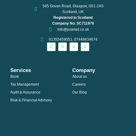
585 Govan Road, Glasgow, G51 2AS
Scotland, UK
Registered in Scotland
Company No. SC711970
info@joselad.co.uk
01355459051, 07448634674
Services
Company
Book
About us
Tax Management
Careers
Audit & Assurance
Our Blog
Risk & Financial Advisory