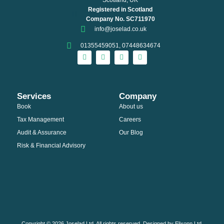
Registered in Scotland
Company No. SC711970
info@joselad.co.uk
01355459051, 07448634674
Services
Company
Book
About us
Tax Management
Careers
Audit & Assurance
Our Blog
Risk & Financial Advisory
Copyright © 2026 Joselad Ltd, All rights reserved. Designed by Elixonn Ltd.