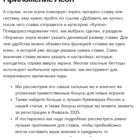
А случае, если игрок планирует играть экспресс-ставку или
систему, ему нужно пройти по ссылке «Добавить же купон»,
после чего ставка отправится и категорию «Купон».
Псевдорасследование того, как выбрать сделан, в разделе
«Корзина» игрок может указать денежный размер ставки. Для
чем удобства можно обзавестись функцией «ставка же один
клик», и которой уже загодя указана сумма ставки. Само
значение ставки можно указать и настройках, которые
находитесь справа вверху экрана. Многие опытные бетторы
используют мобильное приложения, как инструмент дли
оперативного заключения пари.
Мы рассмотрим его самые сильные же и конечно же
упомянем приветственные бонусы для новых игроков.
Также найдите больше о лучших букмекерах России а
нашей статье, и также бонусы которые вы можете заиметь
за регистрацию в Февраль 2025.
И постарались как надо подробнее рассмотреть равно
лучшие приложения для ставок, чтобы пребезбожно
могли составить ваше мнение и придумать то