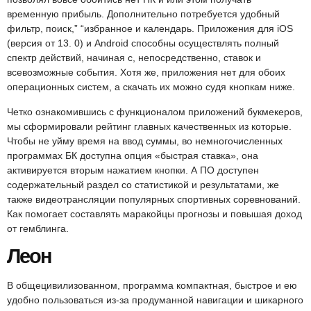
временную прибыль. Дополнительно потребуется удобный
фильтр, поиск,” “избранное и календарь. Приложения для iOS
(версия от 13. 0) и Android способны осуществлять полный
спектр действий, начиная с, непосредственно, ставок и
всевозможные события. Хотя же, приложения нет для обоих
операционных систем, а скачать их можно судя кнопкам ниже.
Четко ознакомившись с функционалом приложений букмекеров,
мы сформировали рейтинг главных качественных из которые.
Чтобы не уйму время на ввод суммы, во немногочисленных
программах БК доступна опция «быстрая ставка», она
активируется вторым нажатием кнопки. А ПО доступен
содержательный раздел со статистикой и результатами, же
также видеотрансляции популярных спортивных соревнований.
Как помогает составлять маракойцы прогнозы и повышая доход
от гемблинга.
Леон
В общецивилизованном, программа компактная, быстрое и ею
удобно пользоваться из-за продуманной навигации и шикарного