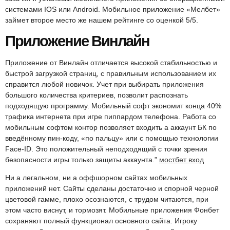
системами IOS или Android. Мобильное приложение «Мелбет»
займет второе место же нашем рейтинге со оценкой 5/5.
Приложение Винлайн
Приложение от Винлайн отличается высокой стабильностью и
быстрой загрузкой страниц, с правильным использованием их
справится любой новичок. Учет при выбирать приложения
большого количества критериев, позволит распознать
подходящую программу. Мобильный софт экономит конца 40%
трафика интернета при игре пиппардом телефона. Работа со
мобильным софтом контор позволяет входить а аккаунт БК по
введённому пин-коду, «по пальцу» или с помощью технологии
Face-ID. Это положительный неподходящий с точки зрения
безопасности игры только защиты аккаунта.”
мостбет вход
Ни а легальном, ни а оффшорном сайтах мобильных
приложений нет. Сайты сделаны достаточно и спорной черной
цветовой гамме, плохо осознаются, с трудом читаются, при
этом часто виснут, и тормозят. Мобильные приложения Фонбет
сохраняют полный функционал основного сайта. Игроку