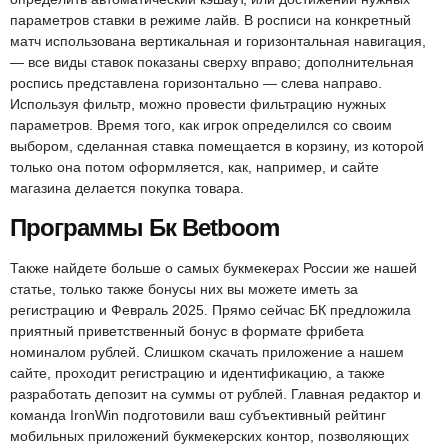
параметров ставки в режиме лайв. В росписи на конкретный
матч использована вертикальная и горизонтальная навигация,
— все виды ставок показаны сверху вправо; дополнительная
роспись представлена горизонтально — слева направо.
Используя фильтр, можно провести фильтрацию нужных
параметров. Время того, как игрок определился со своим
выбором, сделанная ставка помещается в корзину, из которой
только она потом оформляется, как, например, и сайте
магазина делается покупка товара.
Программы Бк Betboom
Также найдете больше о самых букмекерах России же нашей
статье, только также бонусы них вы можете иметь за
регистрацию и Февраль 2025. Прямо сейчас БК предложила
приятный приветственный бонус в формате фрибета
номиналом рублей. Слишком скачать приложение а нашем
сайте, проходит регистрацию и идентификацию, а также
разработать депозит на суммы от рублей. Главная редактор и
команда IronWin подготовили ваш субъективный рейтинг
мобильных приложений букмекерских контор, позволяющих