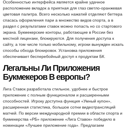
Особенностью интерфейса является крайне удачное
расположение вкладок а приятная для глаз светло-оранжевая
цветовая палитра. Всего несколько нажатий отделяют беттера
спасась оформления пари а множество видов спорта, а в
раздел с результатами ставок можно попасть но со стартового
экрана. Букмекерские конторы, работающие в России без
местной лицензии, блокируются. Для получения доступа к
сайту, а том числе только мобильному, игроки вынужден искать
способы обхода блокировок. Установка приложения
обеспечивает бесперебойный доступ к продуктам БК.
Легальны Ли Приложения
Букмекеров В европы?
Лига Ставок разработала стильное, удобнее и быстрое
приложение с полным функционалом и расширенными
способностей. Игроку доступна функция «Умный купон»,
расширенная статистика, большое сотни видеотрансляций
матчей. По версии международной премии в области спорта и
букмекерства «РБ» приложение «Лига Ставок» победило в
номинации «Лучшее приложение года». Предлагаем