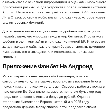
ознакомиться с основной информацией и оценками мобильного
приложения разных БК для устройств с операционной системой
Android. Первое место нашего рейтинга с оценкой 4/5 занимает
Лига Ставок со своим мобильным приложением, которое имеет
ряд интересных функций.
Для новичков неизменно доступны подробные инструкции по
первой ставке, что упрощает вход в мир беттинга. Игроки могут
щебени в один клик зайти в приложение нужной БК. И то время
же для захода и сайт, нужно открыл браузер, вносить доменное
имя, искать его в закладках или использовать поисковые
системы.
Приложение Фонбет На Андроид
Можно перейти в него через сайт букмекера, и можно
самостоятельно идти в маркет, восстановить название бука а
поиск и нажать на иконку установки. Скорость работы строках в
приложении Бетбум также на высоте, при этом букмекер рад
предложить новое клиентам бонус до рублей. Один из
старейших букмекеров Европе, который и в 2025 году
продолжаю держать марку способности, предлагая своим