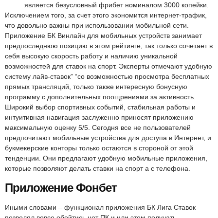
является безусловный фрибет номиналом 3000 копейки.
Исключением того, за счет этого экономится интернет-трафик,
что довольно важны при использовании мобильной сети.
Приложение БК Винлайн для мобильных устройств занимает
предпоследнюю позицию в этом рейтинге, так только сочетает в
себя высокую скорость работу и наличию уникальной
возможностей для ставок на спорт. Эксперты отмечают удобную
систему лайв-ставок” “со возможностью просмотра бесплатных
прямых трансляций, только также интересную бонусную
программу с дополнительных поощрениями за активность.
Широкий выбор спортивных событий, стабильная работы и
интуитивная навигация заслуженно приносят приложению
максимальную оценку 5/5. Сегодня все не пользователей
предпочитают мобильные устройства для доступа в Интернет, и
букмекерские конторы только остаются в стороной от этой
тенденции. Они предлагают удобную мобильные приложения,
которые позволяют делать ставки на спорт а с телефона.
Приложение Фонбет
Иными словами – функционал приложения БК Лига Ставок
позволял вовсе обойтись нет ПК и или этом получать