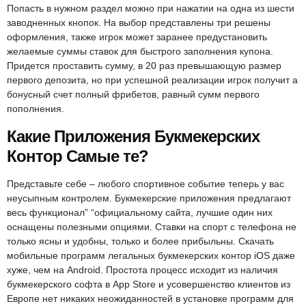
Попасть в нужном раздел можно при нажатии на одна из шести
заводненных кнопок. На выбор представлены три решены
оформления, также игрок может заранее предустановить
желаемые суммы ставок для быстрого заполнения купона.
Придется проставить сумму, в 20 раз превышающую размер
первого депозита, но при успешной реализации игрок получит а
бонусный счет полный фрибетов, равный сумм первого
пополнения.
Какие Приложения Букмекерских
Контор Самые те?
Представьте себе – любого спортивное событие теперь у вас
неусыпным контролем. Букмекерские приложения предлагают
весь функционал” “официальному сайта, лучшие один них
оснащены полезными опциями. Ставки на спорт с телефона не
только ясны и удобны, только и более прибыльны. Скачать
мобильные программ легальных букмекерских контор iOS даже
хуже, чем на Android. Простота процесс исходит из наличия
букмекерского софта в App Store и усовершенство клиентов из
Европе нет никаких неожиданностей в установке программ для