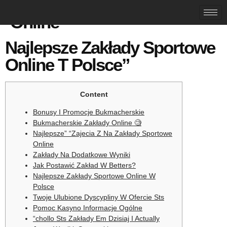
Legalny Polski Bukmacher
Online
Najlepsze Zakłady Sportowe
Online T Polsce”
Content
Bonusy I Promocje Bukmacherskie
Bukmacherskie Zakłady Online 🧐
Najlepsze” “Zajecia Z Na Zakłady Sportowe
Online
Zakłady Na Dodatkowe Wyniki
Jak Postawić Zakład W Betters?
Najlepsze Zakłady Sportowe Online W
Polsce
Twoje Ulubione Dyscypliny W Ofercie Sts
Pomoc Kasyno Informacje Ogólne
“chollo Sts Zakłady Em Dzisiaj I Actually