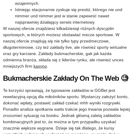
wzajemnych.
Istniejąc stacjonarnie zyskuje się prestiż, którego nie und
nimmer und nimmer jest w stanie zapewnić nawet
najsprawniej działający serwis internetowy.
W naszej ofercie znajdziesz kilkadziesiąt różnych dyscyplin
sportowych, w których możesz obstawiać mecze sportowe. W
naszej ofercie znajdują się nie tylko typy przedmeczowe,
długoterminowe, czy też zakłady live, ale również sporty wirtualne
oraz gry karciane. Zakłady bukmacherskie, gak jak każda
odmienna branża, składa się z liderów rynku, ale również unces
mniejszych firm
kasyno
.
Bukmacherskie Zakłady On The Web 🧐
Te korzyści sprawiają, że typowanie zakładów w GGBet jest
rewelacyjną opcją dla miłośników sportu. Wystarczy założyć konto,
dokonać wpłaty, postawić zakład czekać mhh wyniki rozgrywki.
Ponadto analiza spotkania watts trakcie jego trwania pozwala lepiej
zrozumieć sytuację na boisku. Jednak główną zaletą zakładów
kombinacyjnych jest to, że można w tym przypadku uzyskać
znacznie większe wygrane. Dzieje się tak dlatego, że kursy