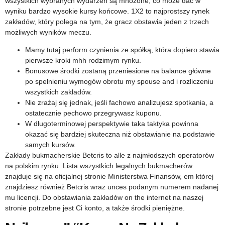
wszystkich wybranych wydarzeń są mnożone, co może dać w
wyniku bardzo wysokie kursy końcowe. 1X2 to najprostszy rynek
zakładów, który polega na tym, że gracz obstawia jeden z trzech
możliwych wyników meczu.
Mamy tutaj perform czynienia ze spółką, która dopiero stawia
pierwsze kroki mhh rodzimym rynku.
Bonusowe środki zostaną przeniesione na balance główne
po spełnieniu wymogów obrotu my spouse and i rozliczeniu
wszystkich zakładów.
Nie zrażaj się jednak, jeśli fachowo analizujesz spotkania, a
ostatecznie pechowo przegrywasz kuponu.
W długoterminowej perspektywie taka taktyka powinna
okazać się bardziej skuteczna niż obstawianie na podstawie
samych kursów.
Zakłady bukmacherskie Betcris to alle z najmłodszych operatorów
na polskim rynku. Lista wszystkich legalnych bukmacherów
znajduje się na oficjalnej stronie Ministerstwa Finansów, em której
znajdziesz również Betcris wraz unces podanym numerem nadanej
mu licencji. Do obstawiania zakładów on the internet na naszej
stronie potrzebne jest Ci konto, a także środki pieniężne.