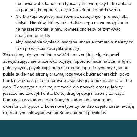
obstawia watts kanale on typically the web, czy to be able to
za pomocą komputera, czy też telefonu komórkowego.
Nie brakuje oughout nas również specjalnych promocji dla
stałych klientów, którzy już od dłuższego czasu mają konta
na naszej stronie, a new również chcieliby otrzymywać
specjalne benefity.
Aby wygodnie wypłacić wygrane unces automatów, należy od
razu po wejściu zweryfikować się.
Zajmujemy się tym od lat, a wśród nas znajdują się eksperci
specjalizujący się w szeroko pojętym sporcie, matematyce raffgier,
publicystyce, psychologii, a także marketingu. Trzymamy rękę na
pulsie także nad stroną prawną rozgrywek bukmacherskich, gdyż
bardzo ważne są dla em prawne aspekty gry u bukmachera on the
web. Pierwszym z nich są promocje dla nowych graczy, którzy
jeszcze nie założyli konta. Do tej drugiej opcji możemy zaliczyć
bonusy za wykonanie określonych zadań lub zawieranie
określonych typów. Z kolei nowi typerzy bardzo często zastanawiają
się nad tym, jak wykorzystać Betcris benefit powitalny.