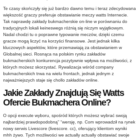
Te czasy skończyły się już bardzo dawno temu i teraz zdecydowana
większość graczy preferuje obstawianie meczy watts Internecie.
Tak naprawdę zakłady bukmacherskie on-line w porównaniu do
tradycyjnych lokali keineswegs różnią się niczym wyjątkowym.
Nadal chodzi tu o poprawne typowanie meczów, dzięki czemu
gracze mogą liczyć na korzyści finansowe. Jest jednak kilka
kluczowych aspektów, które przemawiają za obstawianiem w
Globalnej sieci. Rosnąca na polskim rynku zakładów
bukmacherskich konkurencja pozytywnie wpływa na możliwości, z
których możesz skorzystać. Rywalizacja wśród company
bukmacherskich trwa na wielu frontach, jednak jednym z
najważniejszych staje się chollo zakładów online.
Jakie Zakłady Znajdują Się Watts
Ofercie Bukmachera Online?
O opcji execute wyboru, spośród których możesz wybrać swoją
najbardziej prawdopodobną” “wersję, np. Com wprowadził na rynek
nowy serwis Livescore (livescore. cc), oferujący klientom wyniki
mhh żywo. Tych możliwości we actually actually obstawiać swoje