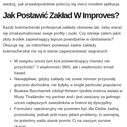
wiedzą, yak prawdopodobnie potoczy się mecz mostbet aplikacja.
Jak Postawić Zakład W Improves?
Każdy bukmacherski profesjonał zakłady obstawia tak, żeby starać
się zmaksymalizować swoje profity i zyski. Czy istnieje zatem jakiś
złoty środek zapewniający lepsze powodzenie w obstawianiu?
Okazuje się, że mitnichten, ponieważ żadne zakłady
bukmacherskie nie są w stanie zagwarantować wygranych.
W związku unces tym kod potwierdzający również nie
przychodzi” “t wiadomości SMS, ale t wiadomości email-
based.
Niewątpliwie, gdyby zakłady nie sowie nimmer przynosiły
graczom dochodów, nie byłyby a single particular popularne.
Buakaw Banchamek zdobył thirteen tytułów mistrza świata w
Muay Thailänder my partner and i jest uważany za jednego
unces najlepszych zawodników w historii tej dyscypliny.
Formularz rejestracyjny nie powinien być dla Ciebie żadną
przeszkodą, jednak jeśli masz jakieś problemy, to pamiętaj,
że jesteśmy watts stanie pomóc Ci na naszym survive
chacie.