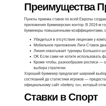
Преимущества П
Пункты приема ставок по всей Европы созда
приложения букмекерских контор. В 2024-м го
букмекеры повышенными коэффициентами, огр
Убедиться в отсутствие лицензии у ком
Мобильное приложение Лиги Ставок два
Линия охватывает турниры Большого шле
OK Если сами не хотите использовать ф
Кроме чтобы, разнообразие росписи — о
выбора стратегии.
Хороший букмекер предлагает широкий выбор
состязаний до статистики игроков — предост
официальному сайт «bettery. ru», который от
Ставки в Спорт