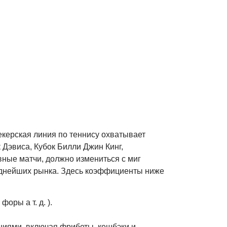
керская линия по теннису охватывает
 Дэвиса, Кубок Билли Джин Кинг,
ные матчи, должно измениться с миг
виднейших рынка. Здесь коэффициенты ниже
ры а т. д. ).
иями, включая фрибеты, кешбэки и