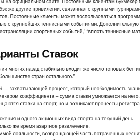
ы на официальном сайте. Постоянным клиентам букмекер 
шбэк же другие привилегии, связанная с крупными турнирам
ов. Постоянные клиенты может воспользоваться программ
е с крупнейших теннисными событиями. Дополнительную д
еотрансляции спортивных событий,” “вплоть теннисные ма
арианты Ставок
нии многих назад стабильно входит же число топовых бетти
большинстве стран остального.”
й — захватывающей процесс, который необходимость знани
мекером коэффициента – сумма ставки умножается на него.
щаются ставки на спорт, но и возникают процессы регистра
ожения и одного акционных вида спорта на текущий день.
только же время азартное развлечение.
аммой лояльности, возвращающей часть потраченных несни