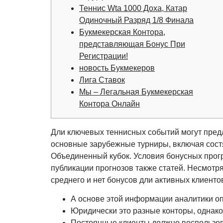
Теннис Wta 1000 Доха, Катар
Одиночный Разряд 1/8 Финала
Букмекерская Контора,
представляющая Бонус При
Регистрации!
новость Букмекеров
Лига Ставок
Мы – Легальная Букмекерская
Контора Онлайн
Дли ключевых теннисных событий могут пред
основные зарубежные турниры, включая состяз
Объединенный кубок. Условия бонусных прогр
публикации прогнозов также статей. Несмотр
среднего и нет бонусов дли активных клиенто
А основе этой информации аналитики опр
Юридически это разные конторы, однако
Постоянные клиенты должно воспользов