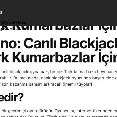
o: Canlı Blackjack
es
ürk Kumarbazlar İçi
ting Services
g Services
o: Canlı Blackjack
ürk Kumarbazlar İçi
 canlı blackjack oynamak, birçok Türk kumarbaza heyecan v
tırabilir. Bu makalede, canlı blackjack oyununda başarı elde 
r için kazanma şansını artıracak önemli tüyolar!
edir?
n bir çevrimiçi oyun türüdür. Oyuncular, internet üzerinden 