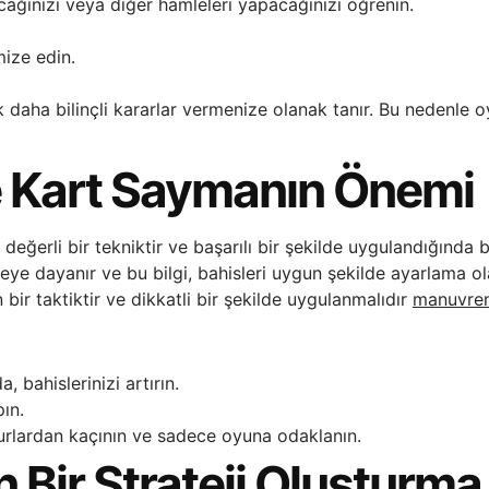
ağınızı veya diğer hamleleri yapacağınızı öğrenin.
mize edin.
k daha bilinçli kararlar vermenize olanak tanır. Bu nedenle
te Kart Saymanın Önemi
değerli bir tekniktir ve başarılı bir şekilde uygulandığında 
eye dayanır ve bu bilgi, bahisleri uygun şekilde ayarlama o
bir taktiktir ve dikkatli bir şekilde uygulanmalıdır
manuvren
, bahislerinizi artırın.
ın.
urlardan kaçının ve sadece oyuna odaklanın.
Bir Strateji Oluşturma