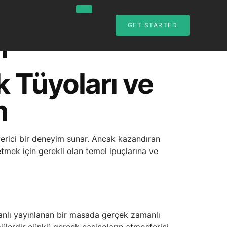
 Tüyoları ve
GET STARTED
n
 Tüyoları ve
n
erici bir deneyim sunar. Ancak kazandıran
etmek için gerekli olan temel ipuçlarına ve
canlı yayınlanan bir masada gerçek zamanlı