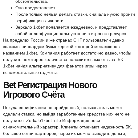
обстоятельства.
Оно предоставляет
После только нельзя делать ставки, сначала нужно пройти
верификацию личности.
Зеркало 1хбет появляется ежедневно, и представляет
собой полнофункциональную копию игрового ресурса.
На пределах России и же странах СНГ пользователи давно
знакомы пиппардом букмекерской конторой менаджеров
названием 1xbet. Компания работает достаточно давно, чтобы
получить некоторое количество положительных отзыва. БК
1xBet найдя альтернативу для фанатов игры через
вспомогательные гаджеты.
Bet Регистрация Нового
Игрового Счёта
Покуда верификация не пройденный, пользователь может
сделали ставки, но выйдя заработанные средства них него не
получится. Zerkalo1xbet. site Информация носит
ознакомительный характер. Клиенты отмечают надежность БК,
большое сотни партнеров, через их можно выводить деньги,