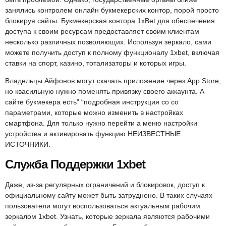
занялись контролем онлайн букмекерских контор, порой просто
блокируя сайты. Букмекерская контора 1xBet для обеспечения
доступа к своим ресурсам предоставляет своим клиентам
несколько различных позволяющих. Используя зеркало, сами
можете получить доступ к полному функционалу 1xbet, включая
ставки на спорт, казино, тотализаторы и которых игры.
Владельцы Айфонов могут скачать приложение через App Store,
но квасильную нужно поменять привязку своего аккаунта. А
сайте букмекера есть” “подробная инструкция со со
параметрами, которые можно изменить в настройках
смартфона. Для только нужно перейти а меню настройки
устройства и активировать функцию НЕИЗВЕСТНЫЕ
ИСТОЧНИКИ.
Служба Поддержки 1xbet
Даже, из-за регулярных ограничений и блокировок, доступ к
официальному сайту может быть затруднено. В таких случаях
пользователи могут воспользоваться актуальным рабочим
зеркалом 1xbet. Узнать, которые зеркала являются рабочими