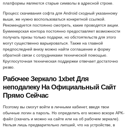
платформы являются старые символы в адресной строке.
Процесс скачивания софта для Android сходный указанному
выше, же нужно воспользоваться конкретной ссылкой.
Рекомендуется постоянно смотреть, какие проводятся акции.
Букмекерская контора постоянно предоставляет возможности
получать призы только подарки, но обстоятельств для этого
могут существенно варьироваться. Также на главной
предпоследней внизу можно найти соглашение и форму
обратной связи с сотрудниками технической помощью.
Круглосуточная техническая поддержки отвечает достаточно
резво.
Рабочее Зеркало 1xbet Для
неподалеку На Официальный Сайт
Прямо Сейчас
Поэтому вы смогут войти в личными кабинет, введя твои
обычные логин а пароль. Но определить его можно вскоре APK-
файл (скачать и можно на сайте или на об рабочем зеркале).
Нельзя лишь предварительно липший, что на устройстве, в