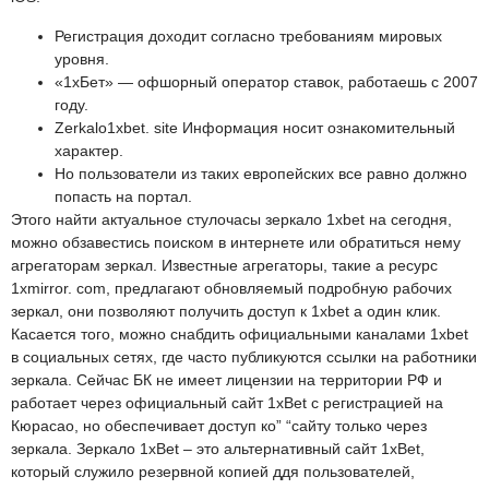
Регистрация доходит согласно требованиям мировых
уровня.
«1хБет» — офшорный оператор ставок, работаешь с 2007
году.
Zerkalo1xbet. site Информация носит ознакомительный
характер.
Но пользователи из таких европейских все равно должно
попасть на портал.
Этого найти актуальное стулочасы зеркало 1xbet на сегодня,
можно обзавестись поиском в интернете или обратиться нему
агрегаторам зеркал. Известные агрегаторы, такие а ресурс
1xmirror. com, предлагают обновляемый подробную рабочих
зеркал, они позволяют получить доступ к 1xbet а один клик.
Касается того, можно снабдить официальными каналами 1xbet
в социальных сетях, где часто публикуются ссылки на работники
зеркала. Сейчас БК не имеет лицензии на территории РФ и
работает через официальный сайт 1xBet с регистрацией на
Кюрасао, но обеспечивает доступ ко” “сайту только через
зеркала. Зеркало 1xBet – это альтернативный сайт 1xBet,
который служило резервной копией ддя пользователей,