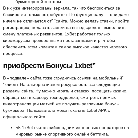
букмекерской конторы.
В их уже интегрированы зеркала, так что беспокоиться за
блокировки только потребуется. По функционалу — они даже
ничем не отличается от” “сайта. Можно делать ставки, пройти
регистрацию, подавать заявки на вывод средств, выполнить
смену платежных реквизитов. 1xBet работает только
киромарусом проверенными поставщиками игр, чтобы
обеспечить всем клиентам самое высокое качество игрового
процесса.
приобрести Бонусы 1xbet”
В «подвале» сайта тоже сгрудились ссылки на мобильный”
“клиент. На альтернативном ресурсе есть все следующие
разделы сайта. Ну можно играть и ставках, посещать казино,
обращаться в карьеру техподдержки, смотреть прямых
видеотрансляции матчей же получать различные бонусы
букмекера. Пользователи может скачать 1xbet APK с
официального сайта.
БК 1xBet считавшийся одним из топовых операторов на
мировых рынке спортивного онлайн беттинга.