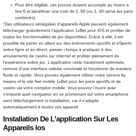
Pour être éligible, ces pronos doivent accomplir au moins a
few € et bénéficier une cote de 1, 50 (ou 1, 40 serve les paris
combinés).
“Des utilisateurs sénégalais d’appareils Apple peuvent également
télécharger gratuitement l’application 1xBet pour iOS et profiter de
toutes les fonctionnalités de jeu disponibles. Grâce à elle, il est
possible de parier en allant sur des événements sportifs et eSports
sobre ligne et en direct, passer i temps à pratiquer à des
amusements de casino sur internet et profiter pleinement de
l’expérience sobre jeu. L’application reste hautement optimisée,
remove d’une interface cellular conviviale et fonctionne de manière
fluide et rapide. Vous pouvez également utiliser notre service by
means of le site Net mobile 1xBet pour les paris sportifs et de
casino via votre comptoir mobile. Vous pouvez l’ouvrir avec
n’importe quel navigateur en se promenant sur votre smartphone
sans téléchargement ni installation, car il s’adapte
automatiquement à toutes vos appareil.
Installation De L’application Sur Les
Appareils Ios