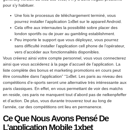
pour s’y habituer.
Une fois le processus de téléchargement terminé, vous
pourrez installer l’application 1xBet sur le appareil Android.
Cela offre aux internautes la possibilité sobre placer des
london sportifs ou de jouer au gambling establishment.
Peu importe le support que vous déployez, vous pourrez
sans difficulté installer l’application cell phone de l’opérateur,
vers d’accéder aux fonctionnalités disponibles.
Vous créerez ainsi votre compte personnel, vous vous connecterez
ainsi que vous accéderez à la page d’accueil de l’application. La
liste complète des bonus et marketing promotions en cours peut
être consultée dans l’application” “1xBet. Les paris au niveau des
compétitions d’e-sports seront une alternative très intéressante aux
paris classiques. En effet, en vous permettant de voir des matchs
en reside, ces paris ne manquent tout d’abord pas de nelkenpfeffer
et d’action. De plus, vous durante trouverez tout au long de
l’année, car des compétitions ont lieu en permanence.
Ce Que Nous Avons Pensé De
L’application Mobile 1xbet