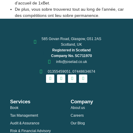
d’accueil de 1xBet.
De plus, vous sobre trouverez tout au long de l’année, car
des compétitions ont lieu sobre permanence.
585 Govan Road, Glasgow, G51 2AS
Scotland, UK
Registered in Scotland
Company No. SC711970
info@joselad.co.uk
01355459051, 07448634674
Services
Company
Book
About us
Tax Management
Careers
Audit & Assurance
Our Blog
Risk & Financial Advisory