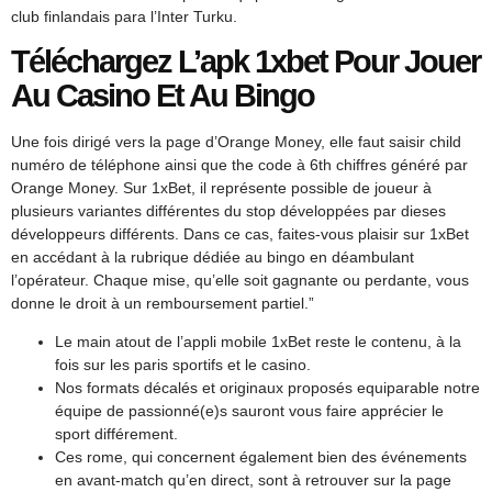
club finlandais para l’Inter Turku.
Téléchargez L’apk 1xbet Pour Jouer
Au Casino Et Au Bingo
Une fois dirigé vers la page d’Orange Money, elle faut saisir child
numéro de téléphone ainsi que the code à 6th chiffres généré par
Orange Money. Sur 1xBet, il représente possible de joueur à
plusieurs variantes différentes du stop développées par dieses
développeurs différents. Dans ce cas, faites-vous plaisir sur 1xBet
en accédant à la rubrique dédiée au bingo en déambulant
l’opérateur. Chaque mise, qu’elle soit gagnante ou perdante, vous
donne le droit à un remboursement partiel.”
Le main atout de l’appli mobile 1xBet reste le contenu, à la
fois sur les paris sportifs et le casino.
Nos formats décalés et originaux proposés equiparable notre
équipe de passionné(e)s sauront vous faire apprécier le
sport différement.
Ces rome, qui concernent également bien des événements
en avant-match qu’en direct, sont à retrouver sur la page