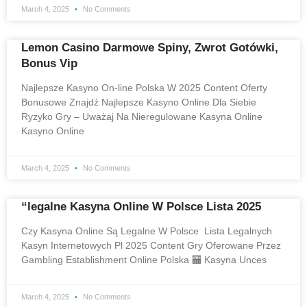
March 4, 2025
No Comments
Lemon Casino Darmowe Spiny, Zwrot Gotówki,
Bonus Vip
Najlepsze Kasyno On-line Polska W 2025 Content Oferty
Bonusowe Znajdź Najlepsze Kasyno Online Dla Siebie
Ryzyko Gry – Uważaj Na Nieregulowane Kasyna Online
Kasyno Online
March 4, 2025
No Comments
“legalne Kasyna Online W Polsce Lista 2025
Czy Kasyna Online Są Legalne W Polsce ️ Lista Legalnych
Kasyn Internetowych Pl 2025 Content Gry Oferowane Przez
Gambling Establishment Online Polska 🏧 Kasyna Unces
March 4, 2025
No Comments