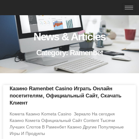
News & Articles
Category: Ramenbet
Казино Ramenbet Casino Играть Онлайн
посетителям, Официальный Сайт, Скачать
Клиент
Комета Казино Kometa Casino ️ Зеркало На сегодня ️
Казино Комета Официальный Сайт Content Тысячи
Лучших Слотов В Раменбет Казино Другие Популярные
Игры И Продукты