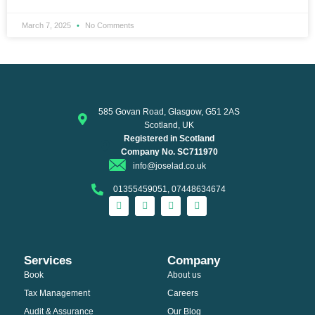
March 7, 2025
No Comments
585 Govan Road, Glasgow, G51 2AS
Scotland, UK
Registered in Scotland
Company No. SC711970
info@joselad.co.uk
01355459051, 07448634674
Services
Company
Book
About us
Tax Management
Careers
Audit & Assurance
Our Blog