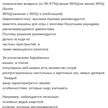
показателем возврата (от 96-97%|(свыше 96%)|(не менее 96%)|
(более
96%)|(начиная с 96%)) и (небольшой)
(вариативностью). высоким игрокам рекомендуется
заметить машины для игры с многими бонусными раундами,
увеличивающимися джекпотами.
Поэтому решение рекомендуется
делать исходя из
частных пристрастий, а
также имеющегося капитала.
За исключением барабанных
машин, в списке
популярных веб-казино есть множество опций
распространенных настольных и карточных игр, живых дилеров
. Каждый
жанр характеризуется своими
особенностями, которые надо учитывать.
Например, наблюдается несколько
основных видов азартной
рулетки, которые дистингвируются