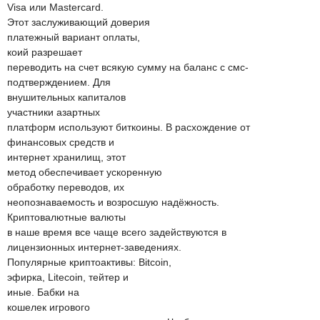
Visa или Mastercard.
Этот заслуживающий доверия
платежный вариант оплаты,
коий разрешает
переводить на счет всякую сумму на баланс с смс-
подтверждением. Для
внушительных капиталов
участники азартных
платформ используют биткоины. В расхождение от
финансовых средств и
интернет хранилищ, этот
метод обеспечивает ускоренную
обработку переводов, их
неопознаваемость и возросшую надёжность.
Криптовалютные валюты
в наше время все чаще всего задействуются в
лицензионных интернет-заведениях.
Популярные криптоактивы: Bitcoin,
эфирка, Litecoin, тейтер и
иные. Бабки на
кошелек игрового