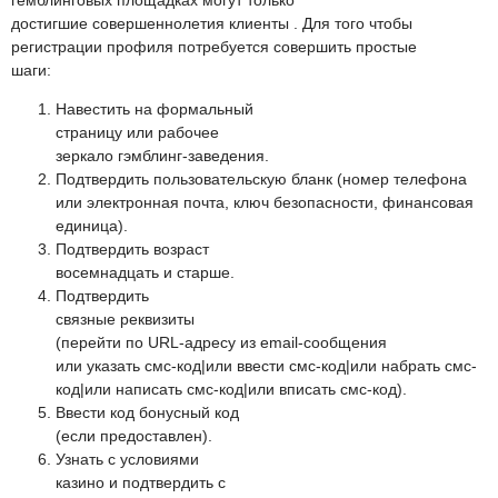
достигшие совершеннолетия клиенты . Для того чтобы
регистрации профиля потребуется совершить простые
шаги:
Навестить на формальный
страницу или рабочее
зеркало гэмблинг-заведения.
Подтвердить пользовательскую бланк (номер телефона
или электронная почта, ключ безопасности, финансовая
единица).
Подтвердить возраст
восемнадцать и старше.
Подтвердить
связные реквизиты
(перейти по URL-адресу из email-сообщения
или указать смс-код|или ввести смс-код|или набрать смс-
код|или написать смс-код|или вписать смс-код).
Ввести код бонусный код
(если предоставлен).
Узнать с условиями
казино и подтвердить с