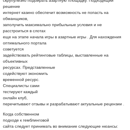
скрупулезно подбирать азартную площадку. Подходящий
решение
интернет казино обеспечит возможность не попасть на
обманщиков,
заполучить максимально прибыльные условия и не
расстроиться в слотах
еще на этапе начала игры в азартные игры . Для нахождения
оптимального портала
советуется
задействовать рейтинговые таблицы, выставленные на
объективных
ресурсах. Представленные
содействуют экономить
временной ресурс.
Специалисты сами
тестируют каждый
онлайн клуб,
перечитывают отзывы и разрабатывают актуальные рецензии .
Когда собственном
подходе к гемблинговой
сайта следует принимать во внимание следующие нюансы: