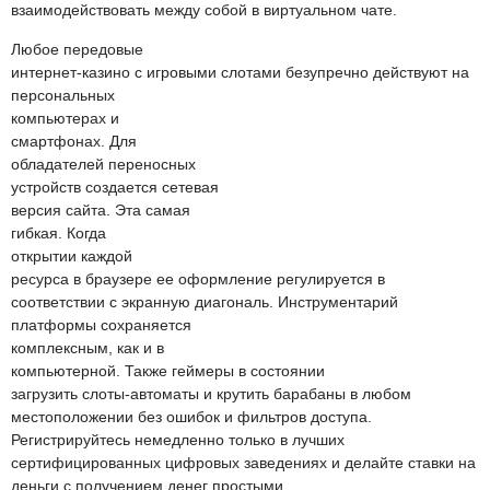
взаимодействовать между собой в виртуальном чате.
Любое передовые
интернет-казино с игровыми слотами безупречно действуют на
персональных
компьютерах и
смартфонах. Для
обладателей переносных
устройств создается сетевая
версия сайта. Эта самая
гибкая. Когда
открытии каждой
ресурса в браузере ее оформление регулируется в
соответствии с экранную диагональ. Инструментарий
платформы сохраняется
комплексным, как и в
компьютерной. Также геймеры в состоянии
загрузить слоты-автоматы и крутить барабаны в любом
местоположении без ошибок и фильтров доступа.
Регистрируйтесь немедленно только в лучших
сертифицированных цифровых заведениях и делайте ставки на
деньги с получением денег простыми