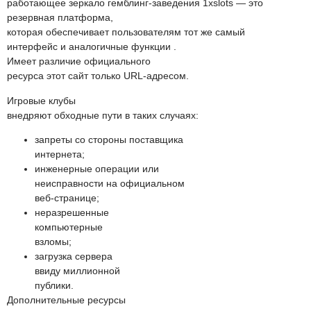
работающее зеркало гемблинг-заведения 1xslots — это
резервная платформа,
которая обеспечивает пользователям тот же самый
интерфейс и аналогичные функции .
Имеет различие официального
ресурса этот сайт только URL-адресом.
Игровые клубы
внедряют обходные пути в таких случаях:
запреты со стороны поставщика
интернета;
инженерные операции или
неисправности на официальном
веб-странице;
неразрешенные
компьютерные
взломы;
загрузка сервера
ввиду миллионной
публики.
Дополнительные ресурсы