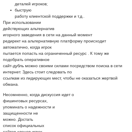
деталей игроков;
быструю
работу клиентской поддержки и т.д..
При использовании
действующих альтернатив
игорного заведения в сети на данный момент
редирект на альтернативную платформу происходит
автоматично, когда игрок
пытается попасть на ограниченный ресурс . К тому же
подобрать оперативное
сайт-дубль можно своими силами посредством поиска в сети
интернет. Здесь стоит следовать по
ссылкам из лидирующих мест, чтобы не оказаться жертвой
обмана.
Несомненно, когда дискуссия идет о
фишинговых ресурсах,
упоминать о надежности и
защищенности не
можно. Достать
список официальных
сайтов-клонов игрок