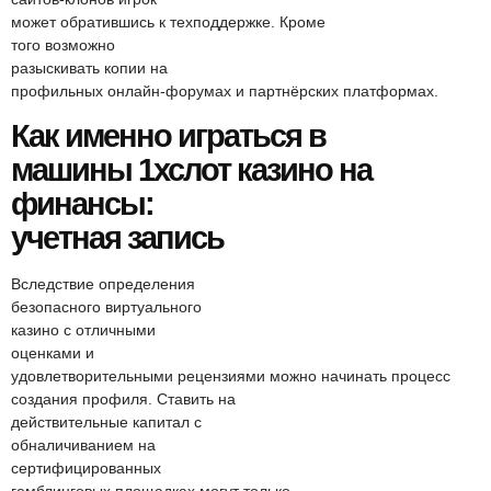
может обратившись к техподдержке. Кроме
того возможно
разыскивать копии на
профильных онлайн-форумах и партнёрских платформах.
Как именно играться в
машины 1хслот казино на
финансы:
учетная запись
Вследствие определения
безопасного виртуального
казино с отличными
оценками и
удовлетворительными рецензиями можно начинать процесс
создания профиля. Ставить на
действительные капитал с
обналичиванием на
сертифицированных
гемблинговых площадках могут только