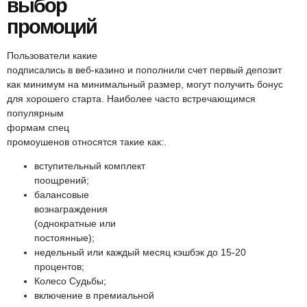
выбор
промоций
Пользователи какие
подписались в веб-казино и пополнили счет первый депозит
как минимум на минимальный размер, могут получить бонус
для хорошего старта. Наиболее часто встречающимся
популярным
формам спец
промоушенов относятся такие как:.
вступительный комплект
поощрений;
балансовые
вознаграждения
(однократные или
постоянные);
недельный или каждый месяц кэшбэк до 15-20
процентов;
Колесо Судьбы;
включение в премиальной