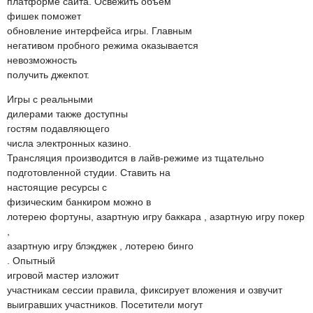
платформе сайта. Освежить объём
фишек поможет
обновление интерфейса игры. Главным
негативом пробного режима оказывается
невозможность
получить джекпот.
Игры с реальными
дилерами также доступны
гостям подавляющего
числа электронных казино.
Трансляция производится в лайв-режиме из тщательно
подготовленной студии. Ставить на
настоящие ресурсы с
физическим банкиром можно в
лотерею фортуны, азартную игру баккара , азартную игру покер
,
азартную игру блэкджек , лотерею бинго
. Опытный
игровой мастер изложит
участникам сессии правила, фиксирует вложения и озвучит
выигравших участников. Посетители могут